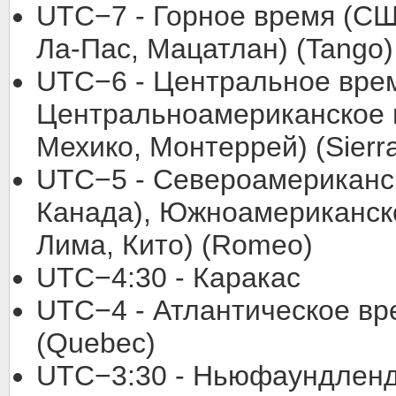
UTC−7 - Горное время (СШ
Ла-Пас, Мацатлан) (Tango)
UTC−6 - Центральное врем
Центральноамериканское в
Мехико, Монтеррей) (Sierr
UTC−5 - Североамериканс
Канада), Южноамериканско
Лима, Кито) (Romeo)
UTC−4:30 - Каракас
UTC−4 - Атлантическое вре
(Quebec)
UTC−3:30 - Ньюфаундлен