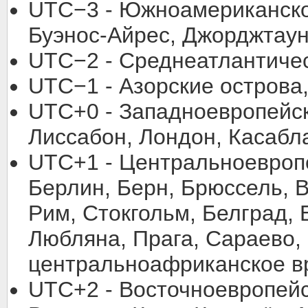
UTC−3 - Южноамериканско
Буэнос-Айрес, Джорджтаун
UTC−2 - Среднеатлантичес
UTC−1 - Азорские острова
UTC+0 - Западноевропейск
Лиссабон, Лондон, Касабл
UTC+1 - Центральноевроп
Берлин, Берн, Брюссель, В
Рим, Стокгольм, Белград,
Любляна, Прага, Сараево,
центральноафриканское вр
UTC+2 - Восточноевропейс